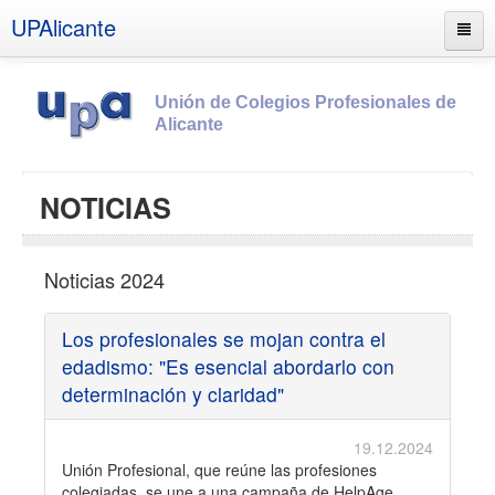
UPAlicante
Unión de Colegios Profesionales de
Alicante
Inicio
NOTICIAS
Información
Socios
Noticias 2024
Estatutos
Documentos
Los profesionales se mojan contra el
edadismo: "Es esencial abordarlo con
Boletines
determinación y claridad"
UPSANA
PROA
19.12.2024
Unión Profesional, que reúne las profesiones
Contacto
colegiadas, se une a una campaña de HelpAge