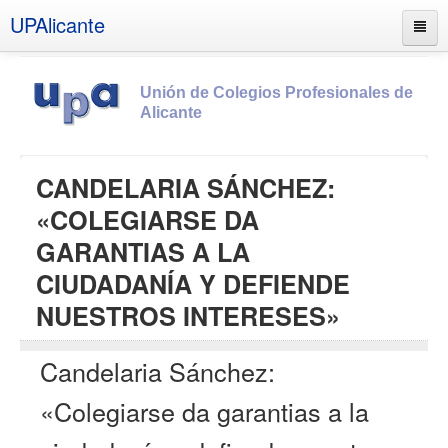
UPAlicante
Unión de Colegios Profesionales de
Alicante
Inicio
CANDELARIA SÁNCHEZ:
Información
«COLEGIARSE DA
Socios
GARANTIAS A LA
Estatutos
CIUDADANÍA Y DEFIENDE
Documentos
NUESTROS INTERESES»
Boletines
Candelaria Sánchez:
UPSANA
PROA
«Colegiarse da garantias a la
Contacto