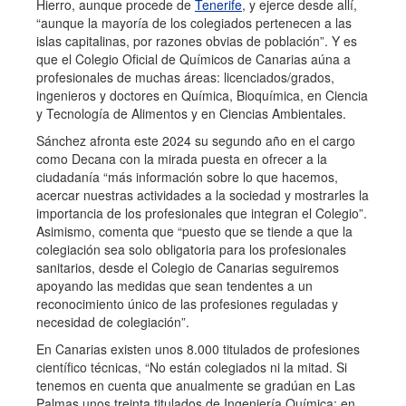
Hierro, aunque procede de
Tenerife
, y ejerce desde allí,
“aunque la mayoría de los colegiados pertenecen a las
islas capitalinas, por razones obvias de población”. Y es
que el Colegio Oficial de Químicos de Canarias aúna a
profesionales de muchas áreas: licenciados/grados,
ingenieros y doctores en Química, Bioquímica, en Ciencia
y Tecnología de Alimentos y en Ciencias Ambientales.
Sánchez afronta este 2024 su segundo año en el cargo
como Decana con la mirada puesta en ofrecer a la
ciudadanía “más información sobre lo que hacemos,
acercar nuestras actividades a la sociedad y mostrarles la
importancia de los profesionales que integran el Colegio”.
Asimismo, comenta que “puesto que se tiende a que la
colegiación sea solo obligatoria para los profesionales
sanitarios, desde el Colegio de Canarias seguiremos
apoyando las medidas que sean tendentes a un
reconocimiento único de las profesiones reguladas y
necesidad de colegiación”.
En Canarias existen unos 8.000 titulados de profesiones
científico técnicas, “No están colegiados ni la mitad. Si
tenemos en cuenta que anualmente se gradúan en Las
Palmas unos treinta titulados de Ingeniería Química; en