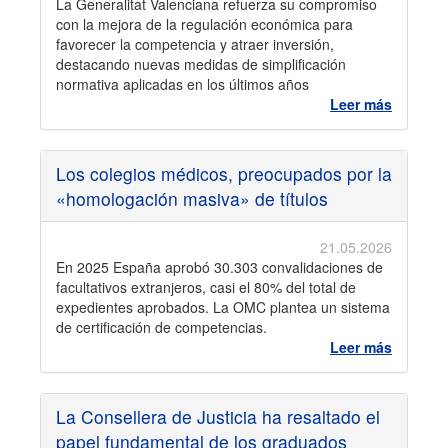
La Generalitat Valenciana refuerza su compromiso
con la mejora de la regulación económica para
favorecer la competencia y atraer inversión,
destacando nuevas medidas de simplificación
normativa aplicadas en los últimos años
Leer más
Los cole­gios médi­cos, preo­cu­pa­dos por la
«homo­lo­ga­ción masiva» de títu­los
21.05.2026
En 2025 España aprobó 30.303 con­va­li­da­cio­nes de
facul­ta­ti­vos extran­je­ros, casi el 80% del total de
expe­dien­tes apro­ba­dos. La OMC plan­tea un sis­tema
de cer­ti­fi­ca­ción de com­pe­ten­cias.
Leer más
La Consellera de Justicia ha resaltado el
papel fundamental de los graduados