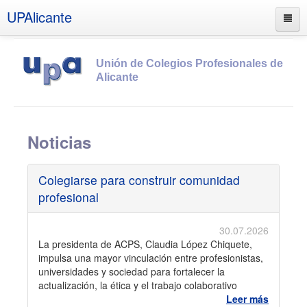
UPAlicante
Unión de Colegios Profesionales de
Alicante
Inicio
Noticias
Información
Socios
Colegiarse para construir comunidad
Estatutos
profesional
Documentos
30.07.2026
Boletines
La presidenta de ACPS, Claudia López Chiquete,
UPSANA
impulsa una mayor vinculación entre profesionistas,
universidades y sociedad para fortalecer la
PROA
actualización, la ética y el trabajo colaborativo
Contacto
Leer más