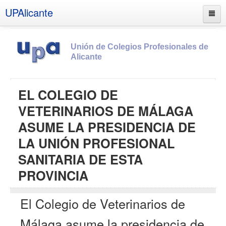
UPAlicante
Unión de Colegios Profesionales de
Alicante
Inicio
EL COLEGIO DE
Información
VETERINARIOS DE MÁLAGA
Socios
ASUME LA PRESIDENCIA DE
Estatutos
LA UNIÓN PROFESIONAL
Documentos
SANITARIA DE ESTA
Boletines
PROVINCIA
UPSANA
El Colegio de Veterinarios de
PROA
Málaga asume la presidencia de
Contacto