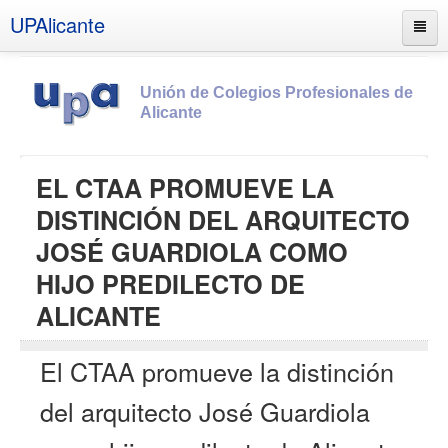
UPAlicante
Unión de Colegios Profesionales de
Alicante
Inicio
EL CTAA PROMUEVE LA
Información
DISTINCIÓN DEL ARQUITECTO
Socios
JOSÉ GUARDIOLA COMO
Estatutos
HIJO PREDILECTO DE
Documentos
ALICANTE
Boletines
El CTAA promueve la distinción
UPSANA
PROA
del arquitecto José Guardiola
Contacto