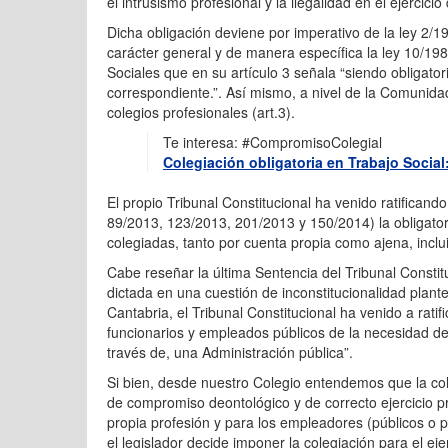
el intrusismo profesional y la ilegalidad en el ejercicio
Dicha obligación deviene por imperativo de la ley 2/19
carácter general y de manera específica la ley 10/198
Sociales que en su artículo 3 señala “siendo obligatori
correspondiente.”. Así mismo, a nivel de la Comunidad
colegios profesionales (art.3).
Te interesa: #CompromisoColegial
Colegiación obligatoria en Trabajo Soci
El propio Tribunal Constitucional ha venido ratifica
89/2013, 123/2013, 201/2013 y 150/2014) la obligatori
colegiadas, tanto por cuenta propia como ajena, incluid
Cabe reseñar la última Sentencia del Tribunal Constitu
dictada en una cuestión de inconstitucionalidad plant
Cantabria, el Tribunal Constitucional ha venido a ratif
funcionarios y empleados públicos de la necesidad de 
través de, una Administración pública”.
Si bien, desde nuestro Colegio entendemos que la col
de compromiso deontológico y de correcto ejercicio pr
propia profesión y para los empleadores (públicos o
el legislador decide imponer la colegiación para el ej