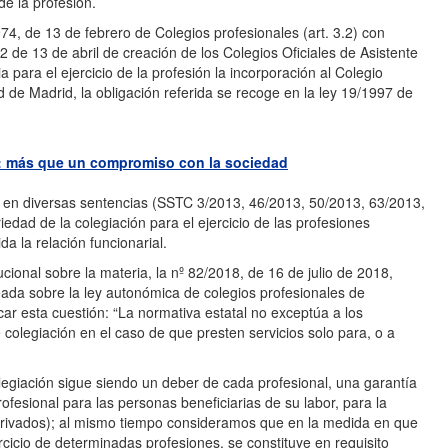
 de la profesión.
74, de 13 de febrero de Colegios profesionales (art. 3.2) con
2 de 13 de abril de creación de los Colegios Oficiales de Asistente
a para el ejercicio de la profesión la incorporación al Colegio
 de Madrid, la obligación referida se recoge en la ley 19/1997 de
al: más que un compromiso con la sociedad
ndo en diversas sentencias (SSTC 3/2013, 46/2013, 50/2013, 63/2013,
edad de la colegiación para el ejercicio de las profesiones
a la relación funcionarial.
cional sobre la materia, la nº 82/2018, de 16 de julio de 2018,
eada sobre la ley autonómica de colegios profesionales de
icar esta cuestión: “La normativa estatal no exceptúa a los
colegiación en el caso de que presten servicios solo para, o a
egiación sigue siendo un deber de cada profesional, una garantía
ofesional para las personas beneficiarias de su labor, para la
 privados); al mismo tiempo consideramos que en la medida en que
ercicio de determinadas profesiones, se constituye en requisito