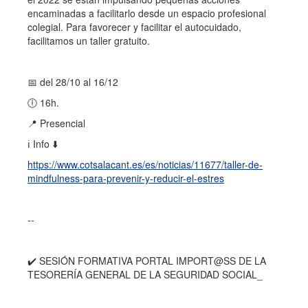
encaminadas a facilitarlo desde un espacio profesional
colegial. Para favorecer y facilitar el autocuidado,
facilitamos un taller gratuito.
📅 del 28/10 al 16/12
🕕 16h.
📍 Presencial
ℹ️ Info ⬇️
https://www.cotsalacant.es/es/noticias/11677/taller-de-
mindfulness-para-prevenir-y-reducir-el-estres
--
✔️ SESIÓN FORMATIVA PORTAL IMPORT@SS DE LA
TESORERÍA GENERAL DE LA SEGURIDAD SOCIAL_