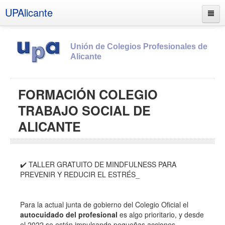
UPAlicante
Unión de Colegios Profesionales de
Alicante
Inicio
FORMACIÓN COLEGIO
Información
TRABAJO SOCIAL DE
Socios
ALICANTE
Estatutos
Documentos
✔️ TALLER GRATUITO DE MINDFULNESS PARA
Boletines
PREVENIR Y REDUCIR EL ESTRÉS_
UPSANA
PROA
Para la actual junta de gobierno del Colegio Oficial el
autocuidado del profesional
es algo prioritario, y desde
Contacto
el 2022 se están impulsando pequeñas acciones