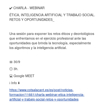
✔️ CHARLA - WEBINAR
ÉTICA, INTELIGENCIA ARTIFICIAL Y TRABAJO SOCIAL.
RETOS Y OPORTUNIDADES_
Una sesión para exponer los retos éticos y deontológicos
que enfrentamos en el ejercicio profesional ante las
oportunidades que brinda la tecnología, especialmente
los algoritmos y la inteligencia artificial.
📅 30/9
🕕 3h.
💻 Google MEET
ℹ️ Info ⬇️
https://www.cotsalacant.es/es/post/noticias-
formacion/11661/charla-webinar-etica-inteligencia-
artificial-y-trabajo-social-retos-y-oportunidades