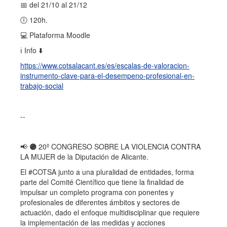
📅 del 21/10 al 21/12
🕕 120h.
💻 Plataforma Moodle
ℹ️ Info ⬇️
https://www.cotsalacant.es/es/escalas-de-valoracion-
instrumento-clave-para-el-desempeno-profesional-en-
trabajo-social
--
📢
🟣
20º CONGRESO SOBRE LA VIOLENCIA CONTRA
LA MUJER de la Diputación de Alicante.
El #COTSA junto a una pluralidad de entidades, forma
parte del Comité Científico que tiene la finalidad de
impulsar un completo programa con ponentes y
profesionales de diferentes ámbitos y sectores de
actuación, dado el enfoque multidisciplinar que requiere
la implementación de las medidas y acciones