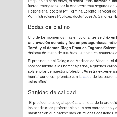
Después de cada pieza, el doctor Peris
nombró a los
fueron entregados por la vicepresidenta segunda del c
Hospitalaria, doctora Mª Fermina Lorente; la vocal d
Administraciones Públicas, doctor José A. Sánchez Nav
Bodas de platino
Uno de los momentos más emocionantes se vivió en la
una ovación cerrada y fueron protagonistas indis
Torró; y el doctor. Diego Roca de Togores Salvetti
diploma de mano de sus hijos, también compañeros c
El presidente del Colegio de Médicos de Alicante,
el 
reconocimiento a los homenajeados, a quienes calific
sois el pilar de nuestra profesión.
Vuestra experienci
honrar por el compromiso con la
salud
de los pacient
estos años”.
Sanidad de calidad
El presidente colegial apeló a la unidad de la profes
las condiciones profesionales que nos merecemos y 
masificación que padecemos en muchas ocasiones, 