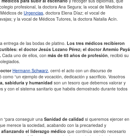
 médicos para subir al escenario
y recoger sus diplomas, que
olegio profesional, la doctora Ana Segura; la vocal de Medicina
e Médicos de
Urgencias
, doctora Elena Díaz; el vocal de
ajas; y la vocal de Médicos Tutores, la doctora Natalia Acín.
 entrega de las bodas de platino.
Los tres médicos recibieron
cutibles: el doctor Jesús Lozano Pérez; el doctor Artemio Payá
.
Cada uno de ellos, con
más de 65 años de profesión
, recibió su
olegiados.
doctor
Hermann Schwarz,
cerró el acto con un discurso de
ó como “un ejemplo de vocación, dedicación y sacrificio. Vosotros
a, sabiduría y humanidad
son un tesoro que debemos valorar y
es y con el sistema sanitario que habéis demostrado durante todos
ión “para conseguir una
Sanidad de calidad
si queremos ejercer en
que merece la sociedad, acabando con la precariedad y
y
afianzando el liderazgo médico
que continúa siendo necesario