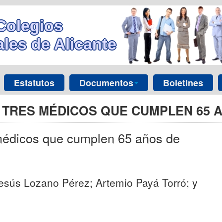
Colegios
les de Alicante
Estatutos
Documentos
Boletines
 TRES MÉDICOS QUE CUMPLEN 65 
médicos que cumplen 65 años de
Jesús Lozano Pérez; Artemio Payá Torró; y