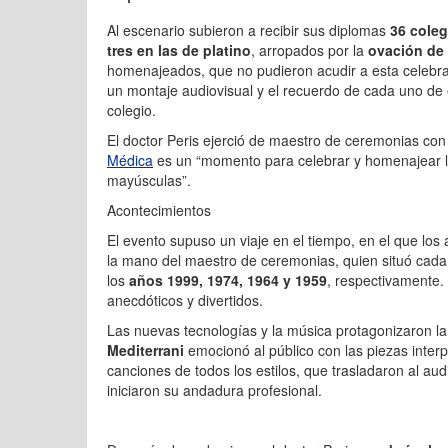
Al escenario subieron a recibir sus diplomas
36 coleg
tres en las de platino
, arropados por la
ovación de 
homenajeados, que no pudieron acudir a esta celebra
un montaje audiovisual y el recuerdo de cada uno de e
colegio.
El doctor Peris ejerció de maestro de ceremonias con
Médica
es un “momento para celebrar y homenajear la
mayúsculas”.
Acontecimientos
El evento supuso un viaje en el tiempo, en el que los 
la mano del maestro de ceremonias, quien situó cad
los
años 1999, 1974, 1964 y 1959
, respectivamente.
anecdóticos y divertidos.
Las nuevas tecnologías y la música protagonizaron l
Mediterrani
emocionó al público con las piezas inter
canciones de todos los estilos, que trasladaron al a
iniciaron su andadura profesional.