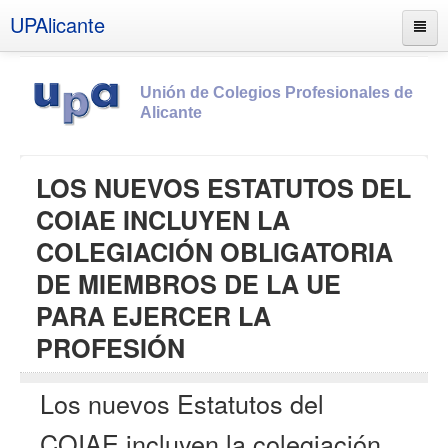
UPAlicante
Unión de Colegios Profesionales de
Alicante
Inicio
LOS NUEVOS ESTATUTOS DEL
Información
COIAE INCLUYEN LA
Socios
COLEGIACIÓN OBLIGATORIA
Estatutos
DE MIEMBROS DE LA UE
Documentos
PARA EJERCER LA
Boletines
PROFESIÓN
UPSANA
Los nuevos Estatutos del
PROA
COIAE incluyen la colegiación
Contacto