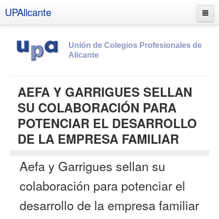
UPAlicante
Unión de Colegios Profesionales de
Alicante
Inicio
AEFA Y GARRIGUES SELLAN
Información
SU COLABORACIÓN PARA
Socios
POTENCIAR EL DESARROLLO
Estatutos
DE LA EMPRESA FAMILIAR
Documentos
Aefa y Garrigues sellan su
Boletines
UPSANA
colaboración para potenciar el
PROA
desarrollo de la empresa familiar
Contacto