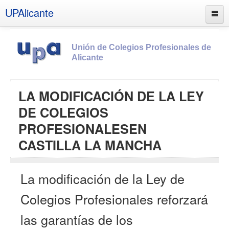
UPAlicante
Unión de Colegios Profesionales de
Alicante
Inicio
LA MODIFICACIÓN DE LA LEY
Información
DE COLEGIOS
Socios
PROFESIONALESEN
Estatutos
CASTILLA LA MANCHA
Documentos
Boletines
La modificación de la Ley de
UPSANA
Colegios Profesionales reforzará
PROA
las garantías de los
Contacto