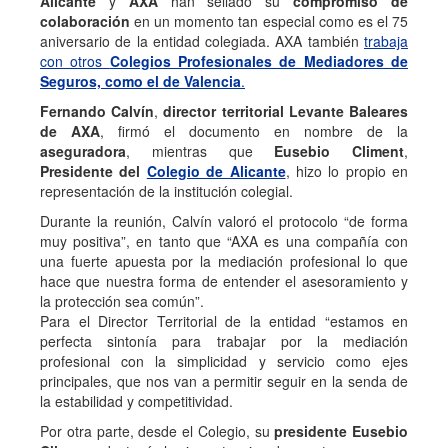
Alicante
y
AXA
han sellado su
compromiso de
colaboración
en un momento tan especial como es el 75
aniversario de la entidad colegiada. AXA también
trabaja
con otros
Colegios Profesionales de Mediadores de
Seguros, como el de Valencia
.
Fernando Calvín
,
director territorial Levante Baleares
de AXA
, firmó el documento en nombre de la
aseguradora
, mientras que
Eusebio Climent
,
Presidente del
Colegio de Alicante
, hizo lo propio en
representación de la institución colegial.
Durante la reunión, Calvín valoró el protocolo “de forma
muy positiva”, en tanto que “AXA es una compañía con
una fuerte apuesta por la mediación profesional lo que
hace que nuestra forma de entender el asesoramiento y
la protección sea común”.
Para el Director Territorial de la entidad “estamos en
perfecta sintonía para trabajar por la mediación
profesional con la simplicidad y servicio como ejes
principales, que nos van a permitir seguir en la senda de
la estabilidad y competitividad.
Por otra parte, desde el Colegio, su
presidente Eusebio