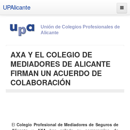
UPAlicante
Unión de Colegios Profesionales de
Alicante
Inicio
AXA Y EL COLEGIO DE
Información
MEDIADORES DE ALICANTE
Socios
FIRMAN UN ACUERDO DE
Estatutos
COLABORACIÓN
Documentos
Boletines
UPSANA
PROA
El
Colegio Profesional de Mediadores de Seguros de
Contacto