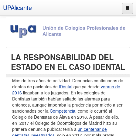
UPAlicante
Unión de Colegios Profesionales de
Alicante
Inicio
LA RESPONSABILIDAD DEL
Información
ESTADO EN EL CASO IDENTAL
Socios
Más de tres años de actividad. Denuncias continuadas de
Estatutos
cientos de pacientes de
iDental
que ya desde
verano de
Documentos
2016
llegaban a los juzgados. En los colegios de
Dentistas también habían saltado las alarmas para
Boletines
entonces, aunque imperaba la prudencia por miedo a ser
sancionados por la
Competencia
, como le ocurrió al
UPSANA
Colegio de Dentistas de Álava en 2016. A pesar de ello,
PROA
en 2017 el Colegio de Odontólogos de Madrid hizo su
primera denuncia pública: tenía a
un centenar de
Contacto
dentistas investigados
, solo en 2017, por mala praxis.