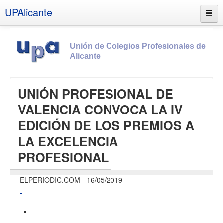
UPAlicante
Unión de Colegios Profesionales de
Alicante
Inicio
UNIÓN PROFESIONAL DE
Información
VALENCIA CONVOCA LA IV
Socios
EDICIÓN DE LOS PREMIOS A
Estatutos
LA EXCELENCIA
Documentos
PROFESIONAL
Boletines
ELPERIODIC.COM
-
16/05/2019
UPSANA
PROA
Contacto