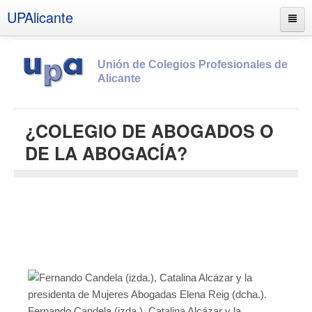
UPAlicante
Unión de Colegios Profesionales de
Alicante
Inicio
¿COLEGIO DE ABOGADOS O
Información
DE LA ABOGACÍA?
Socios
Estatutos
Documentos
Boletines
UPSANA
PROA
Contacto
Fernando Candela (izda.), Catalina Alcázar y la