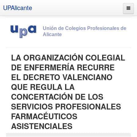
UPAlicante
Unión de Colegios Profesionales de
Alicante
Inicio
LA ORGANIZACIÓN COLEGIAL
Información
DE ENFERMERÍA RECURRE
Socios
EL DECRETO VALENCIANO
Estatutos
QUE REGULA LA
Documentos
CONCERTACIÓN DE LOS
Boletines
SERVICIOS PROFESIONALES
UPSANA
FARMACÉUTICOS
PROA
ASISTENCIALES
Contacto