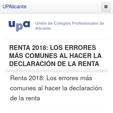
UPAlicante
Unión de Colegios Profesionales de
Alicante
Inicio
RENTA 2018: LOS ERRORES
Información
MÁS COMUNES AL HACER LA
Socios
DECLARACIÓN DE LA RENTA
Estatutos
Renta 2018: Los errores más
Documentos
Boletines
comunes al hacer la declaración
UPSANA
de la renta
PROA
Contacto