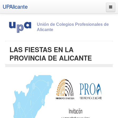
UPAlicante
Unión de Colegios Profesionales de
Alicante
Inicio
LAS FIESTAS EN LA
Información
PROVINCIA DE ALICANTE
Socios
Estatutos
Documentos
Boletines
UPSANA
PROA
Contacto