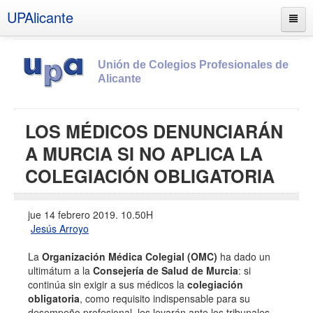
UPAlicante
Unión de Colegios Profesionales de
Alicante
Inicio
LOS MÉDICOS DENUNCIARÁN
Información
A MURCIA SI NO APLICA LA
Socios
COLEGIACIÓN OBLIGATORIA
Estatutos
Documentos
jue 14 febrero 2019. 10.50H
Jesús Arroyo
Boletines
La
Organización Médica Colegial (OMC)
ha dado un
UPSANA
ultimátum a la
Consejería de Salud de Murcia
: si
PROA
continúa sin exigir a sus médicos la
colegiación
obligatoria
, como requisito indispensable para su
Contacto
desempeño profesional, les levarán ante los tribunales.