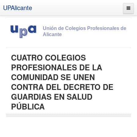
UPAlicante
Unión de Colegios Profesionales de
Alicante
Inicio
CUATRO COLEGIOS
Información
PROFESIONALES DE LA
Socios
COMUNIDAD SE UNEN
Estatutos
CONTRA DEL DECRETO DE
Documentos
GUARDIAS EN SALUD
Boletines
PÚBLICA
UPSANA
PROA
Contacto