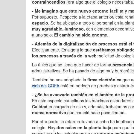
contraincendios
, era algo que el colegio necesitaba.
- Me imagino que este nuevo entorno facilita y mej
Por supuesto. Respecto a la etapa anterior, esta rehab
espacio
. Se ha ubicado a todo el personal en la plan
muy agradable, luminoso
, con elementos decorativ
a uno solo.
El cambio ha sido enorme
.
- Además de la digitalización de procesos está el 
Efectivamente. Es algo a lo que
estábamos obligado
los procesos a través de la web
: solicitud de colegi
Lo único que se tiene que hacer de forma
presencial
administrativos. Se ha pasado de algo muy burocráti
También hemos adoptado la
firma electrónica
que a
web del COFA
está en periodo de pruebas y estará lis
- ¿Se ha avanzado también en el ámbito de la pro
En este aspecto cumplimos los máximos estándares q
Calidad
encargado de ello y, además, trabajamos c
nueva normativa
que cambió hace poco tiempo.
Por otra parte, la reforma llevada a cabo ha implicado
colegio. Hay
dos salas en la planta baja
para que l
consultas de los colegiados en un
entorno acústica