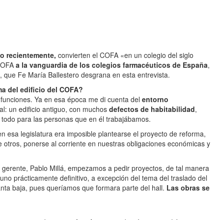
o recientemente,
convierten el COFA «en un colegio del siglo
 COFA
a la vanguardia de los colegios farmacéuticos de España
,
 que Fe María Ballestero desgrana en esta entrevista.
ma del edificio del COFA?
s funciones. Ya en esa época me di cuenta del
entorno
ial: un edificio antiguo, con muchos
defectos de habitabilidad
,
 todo para las personas que en él trabajábamos.
en esa legislatura era imposible plantearse el proyecto de reforma,
 otros, ponerse al corriente en nuestras obligaciones económicas y
l gerente, Pablo Millá, empezamos a pedir proyectos, de tal manera
uno prácticamente definitivo, a excepción del tema del traslado del
anta baja, pues queríamos que formara parte del hall.
Las obras se