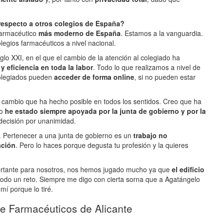
 respecto a otros colegios de España?
farmacéutico
más moderno de España
. Estamos a la vanguardia.
olegios farmacéuticos a nivel nacional.
lo XXI, en el que el cambio de la atención al colegiado ha
y eficiencia en toda la labor
. Todo lo que realizamos a nivel de
 colegiados pueden
acceder de forma online
, si no pueden estar
l cambio que ha hecho posible en todos los sentidos. Creo que ha
ro
he estado siempre apoyada por la junta de gobierno y por la
decisión por unanimidad.
 Pertenecer a una junta de gobierno es un
trabajo no
ación
. Pero lo haces porque degusta tu profesión y la quieres
ortante para nosotros, nos hemos jugado mucho ya que
el edificio
todo un reto. Siempre me digo con cierta sorna que a Agatángelo
mí porque lo tiré.
 de Farmacéuticos de Alicante