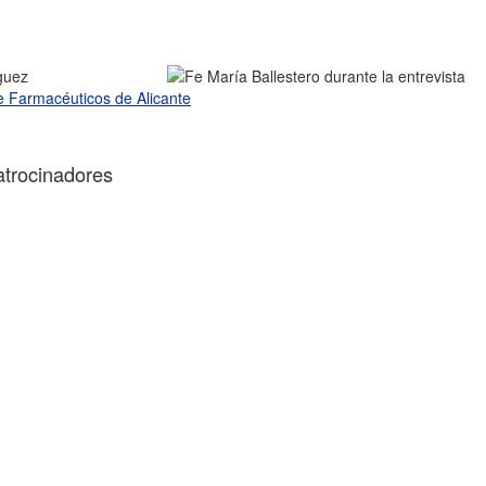
guez
de Farmacéuticos de Alicante
atrocinadores