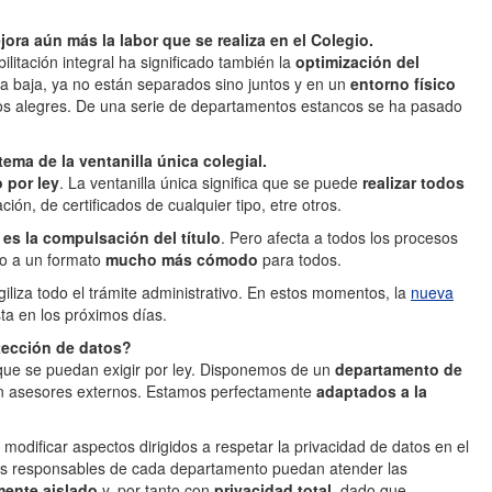
ora aún más la labor que se realiza en el Colegio.
ilitación integral ha significado también la
optimización del
ta baja, ya no están separados sino juntos y en un
entorno físico
os alegres. De una serie de departamentos estancos se ha pasado
tema de la ventanilla única colegial.
 por ley
. La ventanilla única significa que se puede
realizar todos
ación, de certificados de cualquier tipo, etre otros.
 es la compulsación del título
. Pero afecta a todos los procesos
co a un formato
mucho más cómodo
para todos.
giliza todo el trámite administrativo. En estos momentos, la
nueva
ta en los próximos días.
tección de datos?
ue se puedan exigir por ley. Disponemos de un
departamento de
on asesores externos. Estamos perfectamente
adaptados a la
 modificar aspectos dirigidos a respetar la privacidad de datos en el
os responsables de cada departamento puedan atender las
mente aislado
y, por tanto con
privacidad total
, dado que