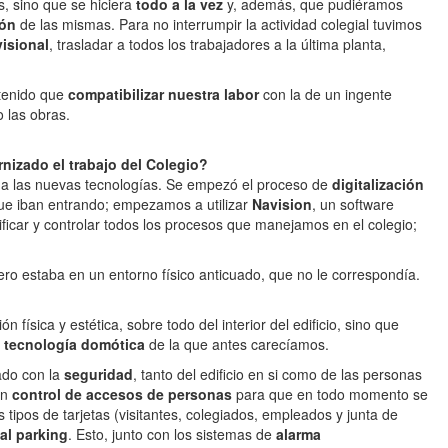
s, sino que se hiciera
todo a la vez
y, además, que pudiéramos
ión
de las mismas. Para no interrumpir la actividad colegial tuvimos
visional
, trasladar a todos los trabajadores a la última planta,
 tenido que
compatibilizar nuestra labor
con la de un ingente
 las obras.
nizado el trabajo del Colegio?
a las nuevas tecnologías. Se empezó el proceso de
digitalización
e iban entrando; empezamos a utilizar
Navision
, un software
ficar y controlar todos los procesos que manejamos en el colegio;
ero estaba en un entorno físico anticuado, que no le correspondía.
 física y estética, sobre todo del interior del edificio, sino que
a tecnología domótica
de la que antes carecíamos.
nado con la
seguridad
, tanto del edificio en si como de las personas
un
control de accesos de personas
para que en todo momento se
s tipos de tarjetas (visitantes, colegiados, empleados y junta de
al parking
. Esto, junto con los sistemas de
alarma