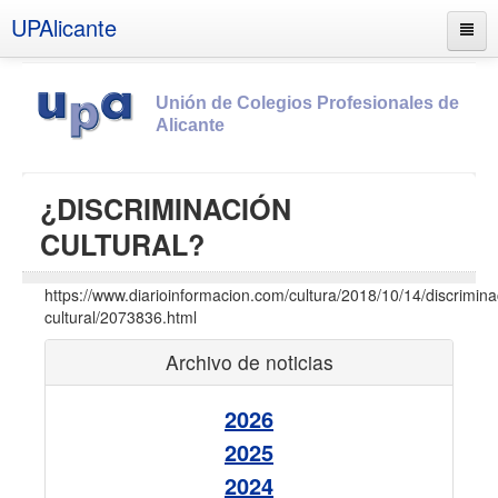
UPAlicante
Unión de Colegios Profesionales de
Alicante
Inicio
¿DISCRIMINACIÓN
Información
CULTURAL?
Socios
https://www.diarioinformacion.com/cultura/2018/10/14/discrimina
Estatutos
cultural/2073836.html
Documentos
Archivo de noticias
Boletines
UPSANA
2026
2025
PROA
2024
Contacto