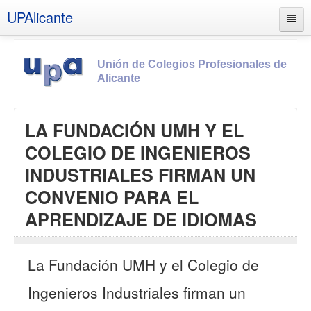
UPAlicante
Unión de Colegios Profesionales de
Alicante
Inicio
LA FUNDACIÓN UMH Y EL
Información
COLEGIO DE INGENIEROS
Socios
INDUSTRIALES FIRMAN UN
Estatutos
CONVENIO PARA EL
Documentos
APRENDIZAJE DE IDIOMAS
Boletines
UPSANA
La Fundación UMH y el Colegio de
PROA
Ingenieros Industriales firman un
Contacto