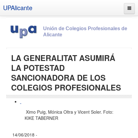
UPAlicante
Unión de Colegios Profesionales de
Alicante
Inicio
LA GENERALITAT ASUMIRÁ
Información
LA POTESTAD
Socios
SANCIONADORA DE LOS
Estatutos
COLEGIOS PROFESIONALES
Documentos
Boletines
Ximo Puig, Mónica Oltra y Vicent Soler. Foto:
UPSANA
KIKE TABERNER
PROA
Contacto
14/06/2018 -