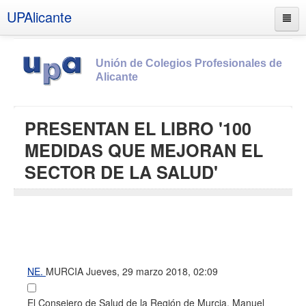
UPAlicante
Unión de Colegios Profesionales de
Alicante
Inicio
PRESENTAN EL LIBRO '100
Información
MEDIDAS QUE MEJORAN EL
Socios
SECTOR DE LA SALUD'
Estatutos
Documentos
Boletines
UPSANA
NE.
MURCIA
Jueves, 29 marzo 2018, 02:09
PROA
Contacto
El Consejero de Salud de la Región de Murcia, Manuel