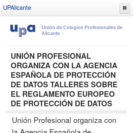
UPAlicante
Unión de Colegios Profesionales de
Alicante
Inicio
UNIÓN PROFESIONAL
Información
ORGANIZA CON LA AGENCIA
Socios
ESPAÑOLA DE PROTECCIÓN
Estatutos
DE DATOS TALLERES SOBRE
Documentos
EL REGLAMENTO EUROPEO
Boletines
DE PROTECCIÓN DE DATOS
UPSANA
Unión Profesional organiza con
PROA
la Agencia Española de
Contacto