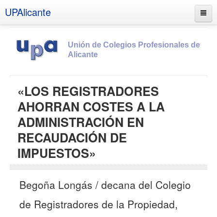
UPAlicante
Unión de Colegios Profesionales de
Alicante
Inicio
«LOS REGISTRADORES
Información
AHORRAN COSTES A LA
Socios
ADMINISTRACIÓN EN
Estatutos
RECAUDACIÓN DE
Documentos
IMPUESTOS»
Boletines
UPSANA
Begoña Longás / decana del Colegio
PROA
de Registradores de la Propiedad,
Contacto