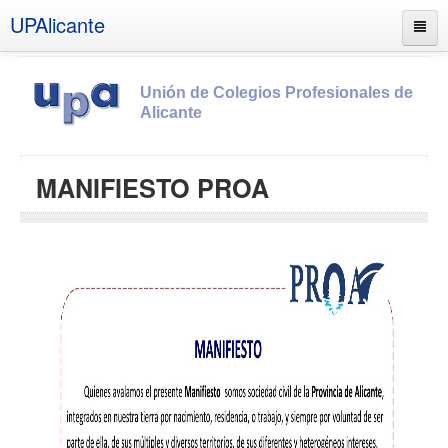
UPAlicante
Unión de Colegios Profesionales de
Alicante
Inicio
MANIFIESTO PROA
Información
Socios
Estatutos
Documentos
Boletines
UPSANA
PROA
Contacto