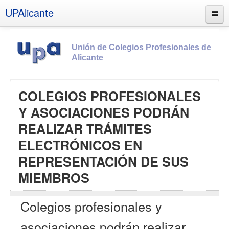
UPAlicante
Unión de Colegios Profesionales de
Alicante
Inicio
COLEGIOS PROFESIONALES
Información
Y ASOCIACIONES PODRÁN
Socios
REALIZAR TRÁMITES
Estatutos
ELECTRÓNICOS EN
Documentos
REPRESENTACIÓN DE SUS
Boletines
MIEMBROS
UPSANA
Colegios profesionales y
PROA
asociaciones podrán realizar
Contacto