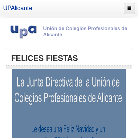
UPAlicante
Unión de Colegios Profesionales de
Alicante
Inicio
FELICES FIESTAS
Información
Socios
Estatutos
Documentos
Boletines
UPSANA
PROA
Contacto