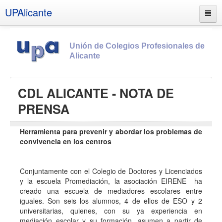
UPAlicante
Unión de Colegios Profesionales de
Alicante
Inicio
CDL ALICANTE - NOTA DE
Información
PRENSA
Socios
Herramienta para prevenir y abordar los problemas de
Estatutos
convivencia en los centros
Documentos
Boletines
Conjuntamente con el Colegio de Doctores y Licenciados
y la escuela Promediación, la asociación EIRENE ha
UPSANA
creado una escuela de mediadores escolares entre
PROA
iguales. Son seis los alumnos, 4 de ellos de ESO y 2
universitarias, quienes, con su ya experiencia en
Contacto
mediación escolar y su formación, asumen a partir de