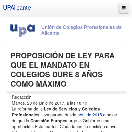
UPAlicante
Unión de Colegios Profesionales de
Alicante
Inicio
PROPOSICIÓN DE LEY PARA
Información
QUE EL MANDATO EN
Socios
COLEGIOS DURE 8 AÑOS
Estatutos
COMO MÁXIMO
Documentos
Redacción
Boletines
Martes, 20 de junio de 2017, a las 18:40
La reforma de la
Ley de Servicios y Colegios
UPSANA
Profesionales
lleva parada desde
abril de 2015
a pesar
PROA
de que la
Comisión Europea
urge al Gobierno a su
aprobación. Este martes, Ciudadanos ha decidido mover
Contacto