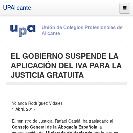
UPAlicante
Unión de Colegios Profesionales de
Alicante
Inicio
EL GOBIERNO SUSPENDE LA
Información
APLICACIÓN DEL IVA PARA LA
Socios
JUSTICIA GRATUITA
Estatutos
Documentos
Boletines
Yolanda Rodríguez Vidales
1 Abril, 2017
UPSANA
PROA
El ministro de
Justicia
, Rafael Catalá, ha trasladado al
Consejo General de la Abogacía Española
la
Contacto
comunicación del
Ministerio de Hacienda
por la que
se