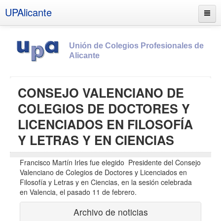
UPAlicante
Unión de Colegios Profesionales de
Alicante
Inicio
CONSEJO VALENCIANO DE
Información
COLEGIOS DE DOCTORES Y
Socios
LICENCIADOS EN FILOSOFÍA
Estatutos
Y LETRAS Y EN CIENCIAS
Documentos
Francisco Martín Irles fue elegido Presidente del Consejo
Boletines
Valenciano de Colegios de Doctores y Licenciados en
Filosofía y Letras y en Ciencias, en la sesión celebrada
UPSANA
en Valencia, el pasado 11 de febrero.
PROA
Archivo de noticias
Contacto