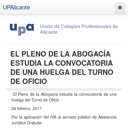
UPAlicante
Unión de Colegios Profesionales de
Alicante
Inicio
EL PLENO DE LA ABOGACÍA
Información
ESTUDIA LA CONVOCATORIA
Socios
DE UNA HUELGA DEL TURNO
Estatutos
DE OFICIO
Documentos
El Pleno de la Abogacía estudia la convocatoria de una
Boletines
huelga del Turno de Oficio
UPSANA
24 febrero, 2017
PROA
Por la aplicación del IVA al servicio público de Asistencia
Jurídica Gratuita
Contacto