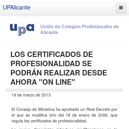
UPAlicante
Unión de Colegios Profesionales de
Alicante
Inicio
LOS CERTIFICADOS DE
Información
PROFESIONALIDAD SE
Socios
PODRÁN REALIZAR DESDE
Estatutos
AHORA "ON LINE"
Documentos
19 de marzo de 2013
Boletines
UPSANA
El Consejo de Ministros ha aprobado un Real Decreto por
el que se modifica otro del 18 de enero de 2008, que
PROA
regula los certificados de profesionalidad.
Contacto