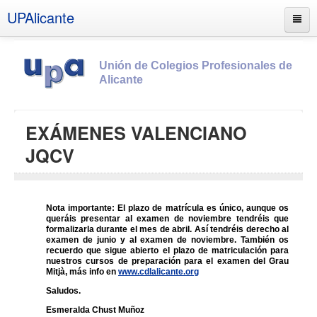
UPAlicante
Unión de Colegios Profesionales de
Alicante
Inicio
EXÁMENES VALENCIANO
Información
JQCV
Socios
Estatutos
Nota importante: El plazo de matrícula es único, aunque os
Documentos
queráis presentar al examen de noviembre tendréis que
formalizarla durante el mes de abril. Así tendréis derecho al
Boletines
examen de junio y al examen de noviembre. También os
recuerdo que sigue abierto el plazo de matriculación para
UPSANA
nuestros cursos de preparación para el examen del Grau
Mitjà, más info en
www.cdlalicante.org
PROA
Saludos.
Contacto
Esmeralda Chust Muñoz