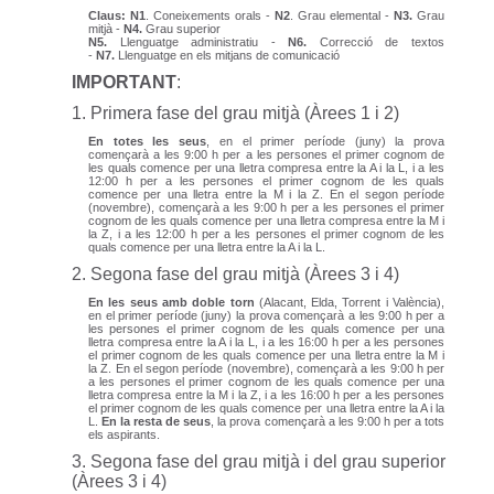
Claus: N1
. Coneixements orals -
N2
. Grau elemental -
N3.
Grau
mitjà -
N4.
Grau superior
N5.
Llenguatge administratiu -
N6.
Correcció de textos
-
N7.
Llenguatge en els mitjans de comunicació
IMPORTANT
:
1. Primera fase del grau mitjà (Àrees 1 i 2)
En totes les seus
, en el primer període (juny) la prova
començarà a les 9:00 h per a les persones el primer cognom de
les quals comence per una lletra compresa entre la A i la L, i a les
12:00 h per a les persones el primer cognom de les quals
comence per una lletra entre la M i la Z. En el segon període
(novembre), començarà a les 9:00 h per a les persones el primer
cognom de les quals comence per una lletra compresa entre la M i
la Z, i a les 12:00 h per a les persones el primer cognom de les
quals comence per una lletra entre la A i la L.
2. Segona fase del grau mitjà (Àrees 3 i 4)
En les seus amb doble torn
(Alacant, Elda, Torrent i València),
en el primer període (juny) la prova començarà a les 9:00 h per a
les persones el primer cognom de les quals comence per una
lletra compresa entre la A i la L, i a les 16:00 h per a les persones
el primer cognom de les quals comence per una lletra entre la M i
la Z. En el segon període (novembre), començarà a les 9:00 h per
a les persones el primer cognom de les quals comence per una
lletra compresa entre la M i la Z, i a les 16:00 h per a les persones
el primer cognom de les quals comence per una lletra entre la A i la
L.
En la resta de seus
, la prova començarà a les 9:00 h per a tots
els aspirants.
3. Segona fase del grau mitjà i del grau superior
(Àrees 3 i 4)