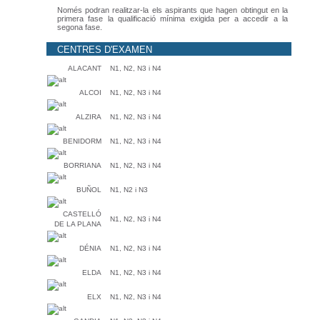
Només podran realitzar-la els aspirants que hagen obtingut en la
primera fase la qualificació mínima exigida per a accedir a la
segona fase.
CENTRES D'EXAMEN
ALACANT
N1, N2, N3 i N4
ALCOI
N1, N2, N3 i N4
ALZIRA
N1, N2, N3 i N4
BENIDORM
N1, N2, N3 i N4
BORRIANA
N1, N2, N3 i N4
BUÑOL
N1, N2 i N3
CASTELLÓ
N1, N2, N3 i N4
DE LA PLANA
DÉNIA
N1, N2, N3 i N4
ELDA
N1, N2, N3 i N4
ELX
N1, N2, N3 i N4