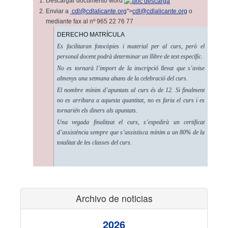
Descargar documento word
Enviar a
cdl@cdlalicante.org
">
cdl@cdlalicante.org
o
mediante fax al nº 965 22 76 77
DERECHO MATRÍCULA
Es facilitaran fotocòpies i material per al curs, però el
personal docent podrà determinar un llibre de text específic.
No es tornarà l’import de la inscripció llevat que s’avise
almenys una setmana abans de la celebració del curs.
El nombre mínim d’apuntats al curs és de 12. Si finalment
no es arribara a aquesta quantitat, no es faria el curs i es
tornarién els diners als apuntats.
Una vegada finalitzat el curs, s’expedirà un certificat
d’assistència sempre que s’assistisca mínim a un 80% de la
totalitat de les classes del curs.
Archivo de noticias
2026