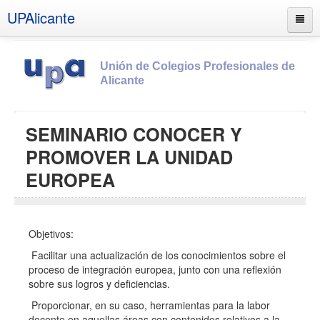
UPAlicante
Unión de Colegios Profesionales de
Alicante
Inicio
SEMINARIO CONOCER Y
Información
PROMOVER LA UNIDAD
Socios
EUROPEA
Estatutos
Documentos
Objetivos:
Boletines
Facilitar una actualización de los conocimientos sobre el
UPSANA
proceso de integración europea, junto con una reflexión
sobre sus logros y deficiencias.
PROA
Proporcionar, en su caso, herramientas para la labor
Contacto
docente en aquellas áreas con contenidos relativos a la