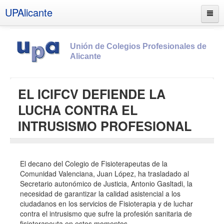
UPAlicante
Unión de Colegios Profesionales de
Alicante
Inicio
EL ICIFCV DEFIENDE LA
Información
LUCHA CONTRA EL
Socios
INTRUSISMO PROFESIONAL
Estatutos
Documentos
El decano del Colegio de Fisioterapeutas de la
Boletines
Comunidad Valenciana, Juan López, ha trasladado al
Secretario autonómico de Justicia, Antonio Gasltadi, la
UPSANA
necesidad de garantizar la calidad asistencial a los
PROA
ciudadanos en los servicios de Fisioterapia y de luchar
contra el intrusismo que sufre la profesión sanitaria de
Contacto
fisioterapeuta en estos momentos.