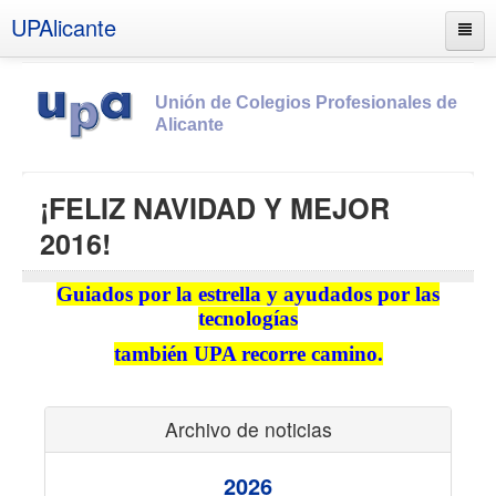
UPAlicante
Unión de Colegios Profesionales de
Alicante
Inicio
¡FELIZ NAVIDAD Y MEJOR
Información
2016!
Socios
Guiados por la estrella y ayudados por las
Estatutos
tecnologías
Documentos
también UPA recorre camino.
Boletines
UPSANA
Archivo de noticias
PROA
2026
Contacto