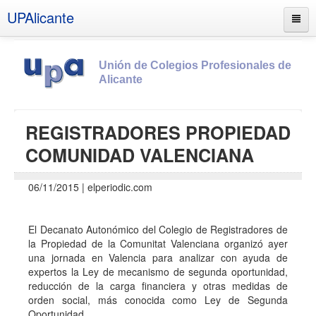
UPAlicante
Unión de Colegios Profesionales de
Alicante
Inicio
REGISTRADORES PROPIEDAD
Información
COMUNIDAD VALENCIANA
Socios
06/11/2015 | elperiodic.com
Estatutos
Documentos
El Decanato Autonómico del Colegio de Registradores de
Boletines
la Propiedad de la Comunitat Valenciana organizó ayer
una jornada en Valencia para analizar con ayuda de
UPSANA
expertos la Ley de mecanismo de segunda oportunidad,
PROA
reducción de la carga financiera y otras medidas de
orden social, más conocida como Ley de Segunda
Contacto
Oportunidad.