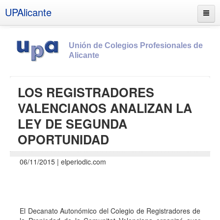
UPAlicante
Unión de Colegios Profesionales de
Alicante
Inicio
LOS REGISTRADORES
Información
VALENCIANOS ANALIZAN LA
Socios
LEY DE SEGUNDA
Estatutos
OPORTUNIDAD
Documentos
06/11/2015 | elperiodic.com
Boletines
UPSANA
PROA
El Decanato Autonómico del Colegio de Registradores de
Contacto