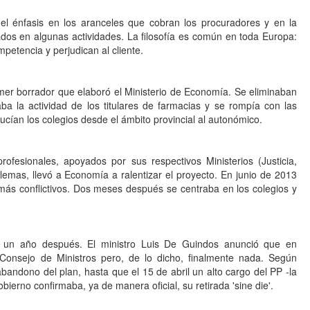
l énfasis en los aranceles que cobran los procuradores y en la
dos en algunas actividades. La filosofía es común en toda Europa:
petencia y perjudican al cliente.
mer borrador que elaboró el Ministerio de Economía. Se eliminaban
zaba la actividad de los titulares de farmacias y se rompía con las
cían los colegios desde el ámbito provincial al autonómico.
rofesionales, apoyados por sus respectivos Ministerios (Justicia,
lemas, llevó a Economía a ralentizar el proyecto. En junio de 2013
 más conflictivos. Dos meses después se centraba en los colegios y
ta un año después. El ministro Luis De Guindos anunció que en
Consejo de Ministros pero, de lo dicho, finalmente nada. Según
andono del plan, hasta que el 15 de abril un alto cargo del PP -la
ierno confirmaba, ya de manera oficial, su retirada 'sine die'.