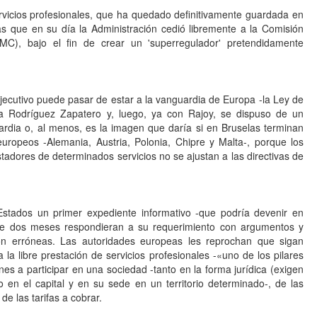
ervicios profesionales, que ha quedado definitivamente guardada en
as que en su día la Administración cedió libremente a la Comisión
C), bajo el fin de crear un 'superregulador' pretendidamente
Ejecutivo puede pasar de estar a la vanguardia de Europa -la Ley de
a Rodríguez Zapatero y, luego, ya con Rajoy, se dispuso de un
ardia o, al menos, es la imagen que daría si en Bruselas terminan
uropeos -Alemania, Austria, Polonia, Chipre y Malta-, porque los
tadores de determinados servicios no se ajustan a las directivas de
Estados un primer expediente informativo -que podría devenir en
 de dos meses respondieran a su requerimiento con argumentos y
n erróneas. Las autoridades europeas les reprochan que sigan
 la libre prestación de servicios profesionales -«uno de los pilares
nes a participar en una sociedad -tanto en la forma jurídica (exigen
n el capital y en su sede en un territorio determinado-, de las
de las tarifas a cobrar.