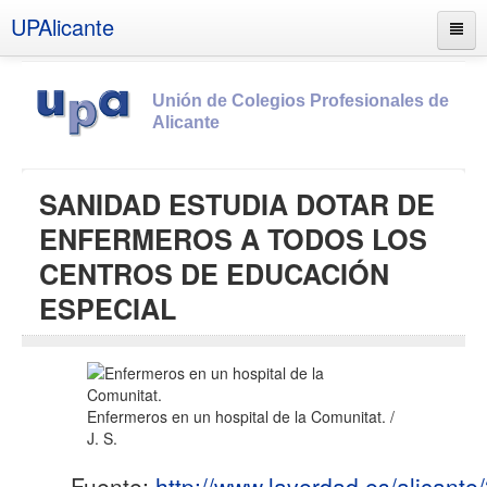
UPAlicante
Unión de Colegios Profesionales de
Alicante
Inicio
SANIDAD ESTUDIA DOTAR DE
Información
ENFERMEROS A TODOS LOS
Socios
CENTROS DE EDUCACIÓN
Estatutos
ESPECIAL
Documentos
Boletines
UPSANA
Enfermeros en un hospital de la Comunitat. /
PROA
J. S.
Contacto
Fuente:
http://www.laverdad.es/alicant