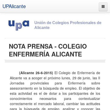
UPAlicante
Unión de Colegios Profesionales de
Alicante
Inicio
NOTA PRENSA - COLEGIO
Información
ENFERMERÍA ALICANTE
Socios
Estatutos
(Alicante 26-6-2015)
El Colegio de Enfermería de
Documentos
Alicante va a acoger el próximo lunes, 29 de junio, las II
Boletines
Jornadas provinciales para Enfermería sobre
asesoramiento en la búsqueda de empleo. El objetivo de
UPSANA
esta actividad es el de dotar a los participantes de los
conocimientos necesarios para contextualizar
PROA
correctamente el mercado laboral, cambiar las actitudes
Contacto
para la búsqueda de empleo, analizar y conocer las