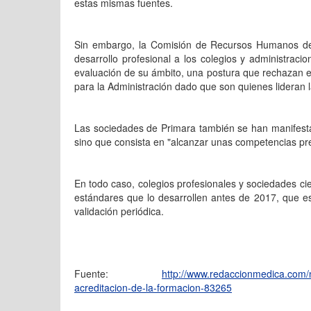
estas mismas fuentes.
Sin embargo, la Comisión de Recursos Humanos del S
desarrollo profesional a los colegios y administracio
evaluación de su ámbito, una postura que rechazan es
para la Administración dado que son quienes lideran la
Las sociedades de Primara también se han manifesta
sino que consista en "alcanzar unas competencias pr
En todo caso, colegios profesionales y sociedades ci
estándares que lo desarrollen antes de 2017, que es 
validación periódica.
Fuente:
http://www.redaccionmedica.com/no
acreditacion-de-la-formacion-83265