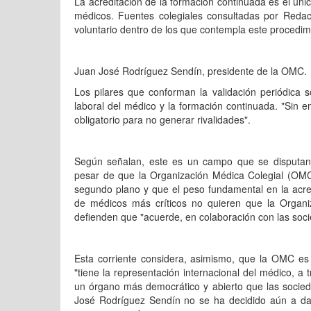
La acreditación de la formación continuada es el únic
médicos. Fuentes colegiales consultadas por Reda
voluntario dentro de los que contempla este procedim
Juan José Rodríguez Sendín, presidente de la OMC.
Los pilares que conforman la validación periódica so
laboral del médico y la formación continuada. "Sin 
obligatorio para no generar rivalidades".
Según señalan, este es un campo que se disputan co
pesar de que la Organización Médica Colegial (OMC
segundo plano y que el peso fundamental en la acred
de médicos más críticos no quieren que la Organi
defienden que "acuerde, en colaboración con las soci
Esta corriente considera, asimismo, que la OMC es
"tiene la representación internacional del médico, 
un órgano más democrático y abierto que las sociedade
José Rodríguez Sendín no se ha decidido aún a dar 