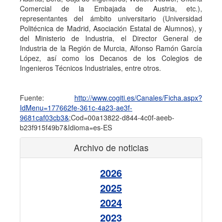
Comercial de la Embajada de Austria, etc.),
representantes del ámbito universitario (Universidad
Politécnica de Madrid, Asociación Estatal de Alumnos), y
del Ministerio de Industria, el Director General de
Industria de la Región de Murcia, Alfonso Ramón García
López, así como los Decanos de los Colegios de
Ingenieros Técnicos Industriales, entre otros.
Fuente:
http://www.cogiti.es/Canales/Ficha.aspx?
IdMenu=177662fe-361c-4a23-ae3f-
9681caf03cb3&
;Cod=00a13822-d844-4c0f-aeeb-
b23f915f49b7&Idioma=es-ES
Archivo de noticias
2026
2025
2024
2023