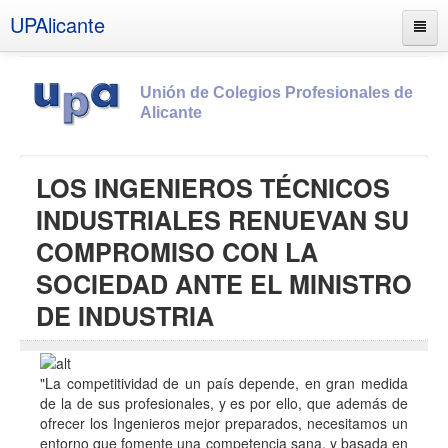
UPAlicante
Unión de Colegios Profesionales de
Alicante
Inicio
LOS INGENIEROS TÉCNICOS
Información
INDUSTRIALES RENUEVAN SU
Socios
COMPROMISO CON LA
Estatutos
SOCIEDAD ANTE EL MINISTRO
Documentos
DE INDUSTRIA
Boletines
UPSANA
"La competitividad de un país depende, en gran medida
PROA
de la de sus profesionales, y es por ello, que además de
ofrecer los Ingenieros mejor preparados, necesitamos un
Contacto
entorno que fomente una competencia sana, y basada en