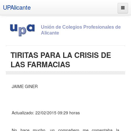
UPAlicante
Unión de Colegios Profesionales de
Alicante
Inicio
TIRITAS PARA LA CRISIS DE
Información
LAS FARMACIAS
Socios
Estatutos
JAIME GINER
Documentos
Boletines
UPSANA
Actualizado: 22/02/2015 09:29 horas
PROA
Contacto
No hace mucho, un compañero me comentaba la