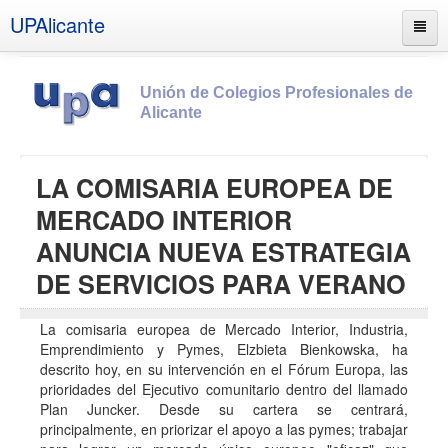
UPAlicante
Unión de Colegios Profesionales de
Alicante
Inicio
LA COMISARIA EUROPEA DE
Información
MERCADO INTERIOR
Socios
ANUNCIA NUEVA ESTRATEGIA
Estatutos
DE SERVICIOS PARA VERANO
Documentos
La comisaria europea de Mercado Interior, Industria,
Boletines
Emprendimiento y Pymes, Elzbieta Bienkowska, ha
descrito hoy, en su intervención en el Fórum Europa, las
UPSANA
prioridades del Ejecutivo comunitario dentro del llamado
PROA
Plan Juncker. Desde su cartera se centrará,
principalmente, en priorizar el apoyo a las pymes; trabajar
Contacto