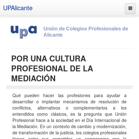
UPAlicante
Unión de Colegios Profesionales de
Alicante
Inicio
POR UNA CULTURA
Información
PROFESIONAL DE LA
Socios
MEDIACIÓN
Estatutos
Documentos
Qué pueden hacer las profesiones para ayudar a
desarrollar o implantar mecanismos de resolución de
Boletines
conflictos, alternativos o complementarios a los
entendidos como clásicos, es la pregunta que Unión
UPSANA
Profesional hace a la sociedad en el Día Internacional de
PROA
la Mediación. En un contexto de cambio y modernización,
de transformación de la justicia, los colegios profesionales
Contacto
tienen entre sus cometidos un compromiso con la